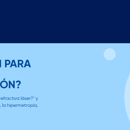
N PARA
IÓN?
efractiva láser?" y
, la hipermetropía,