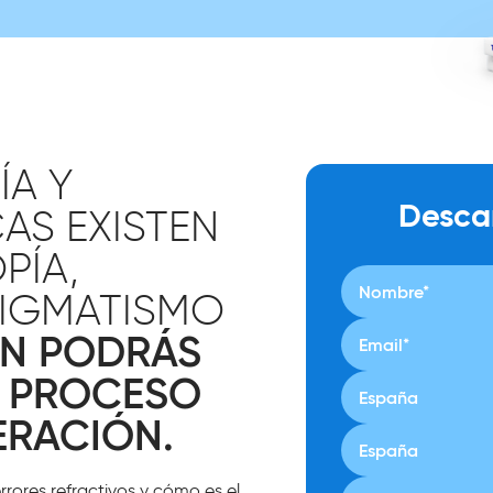
ÍA Y
Desca
AS EXISTEN
PÍA,
TIGMATISMO
ÉN PODRÁS
 PROCESO
ERACIÓN.
rrores refractivos y cómo es el