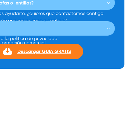
s ayudarte, ¿quieres que contactemos contigo
ción que mejor encaje contigo?
o la política de privacidad
información comercial
Descargar GUÍA GRATIS