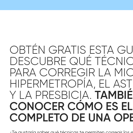
OBTÉN GRATIS ESTA GU
DESCUBRE QUÉ TÉCNIC
PARA CORREGIR LA MIO
HIPERMETROPÍA, EL AS
TAMBI
Y LA PRESBICIA.
CONOCER CÓMO ES EL
COMPLETO DE UNA OP
¿Te gustaría saber qué técnicas te permiten corregir los e