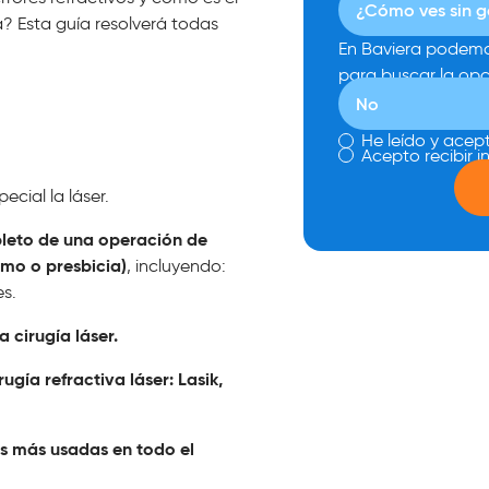
? Esta guía resolverá todas
En Baviera podemo
para buscar la op
He leído y acept
Acepto recibir 
pecial la láser.
leto de una operación de
smo o presbicia)
, incluyendo:
es.
 cirugía láser.
rugía refractiva láser: Lasik,
las más usadas en todo el