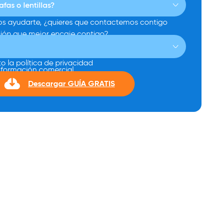
s ayudarte, ¿quieres que contactemos contigo
ción que mejor encaje contigo?
o la política de privacidad
información comercial
Descargar GUÍA GRATIS