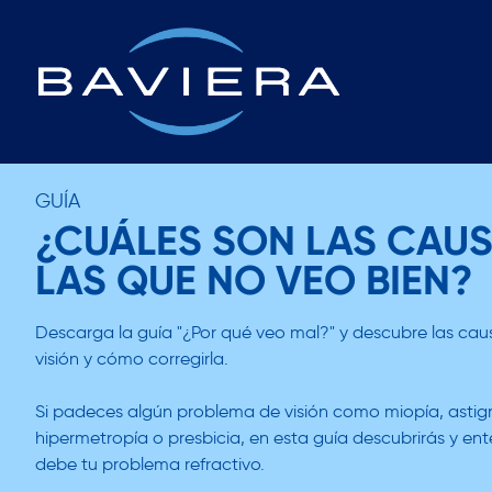
GUÍA
¿CUÁLES SON LAS CAU
LAS QUE NO VEO BIEN?
Descarga la guía "¿Por qué veo mal?" y descubre las cau
visión y cómo corregirla.
Si padeces algún problema de visión como miopía, asti
hipermetropía o presbicia, en esta guía descubrirás y en
debe tu problema refractivo.