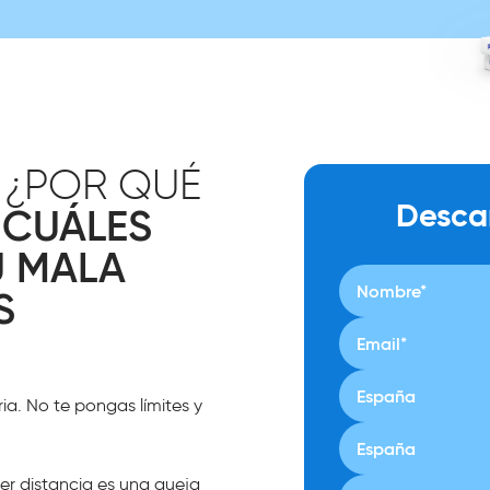
 ¿POR QUÉ
Desca
CUÁLES
E
U MALA
S
a. No te pongas límites y
ier distancia es una queja