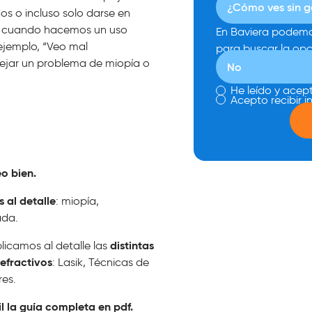
os o incluso solo darse en
o, cuando hacemos un uso
En Baviera podemo
ejemplo, “Veo mal
para buscar la op
ejar un problema de miopía o
He leído y acept
Acepto recibir 
o bien.
 al detalle
: miopía,
ada.
distintas
plicamos al detalle las
efractivos
: Lasik, Técnicas de
res.
l la guía completa en pdf.